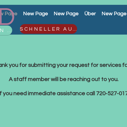
D
w Page
New Page
New Page
Über
New Page
SCHNELLER AUSGANG
DIENSTLEISTUNGEN ANFORDERN
nk you for submitting your request for services f
A staff member will be reaching out to you.
If you need immediate assistance call 720-527-01