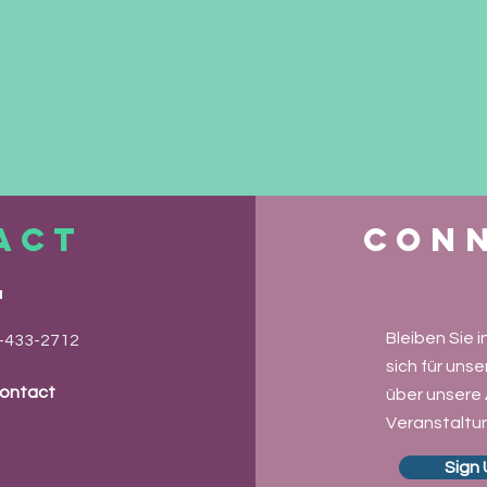
ACT
Conn
S
Bleiben Sie 
-433-2712
sich für uns
Contact
über unsere
Veranstaltun
Sign 