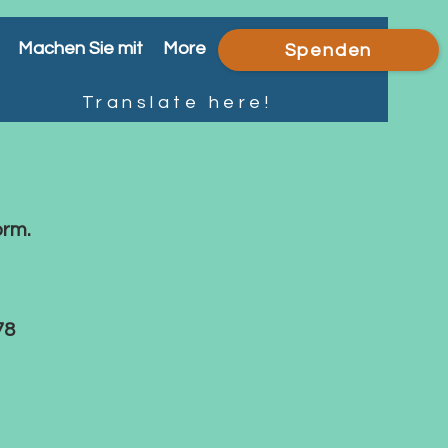
Machen Sie mit
More
Spenden
Translate here!
orm.
78