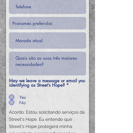
May we leave a message or email you
identifying as Street’s Hope?
*
Yes
No
Acordo: Estou solicitando serviços da
Street's Hope. Eu entendo que
Street's Hope protegerá minha