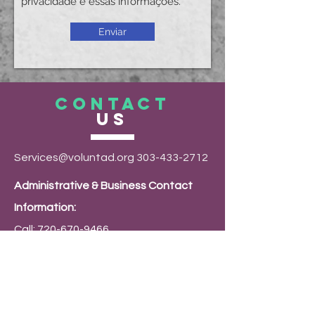
privacidade e essas informações.
Enviar
CONTACT
US
Services@voluntad.org
303-433-2712
Administrative & Business Contact
Information:
Call:
720-670-9466
Email:
Admin@Voluntad.org
Mailing Address:
PO Box 9794 Denver, CO 80209