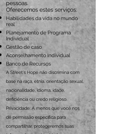
pessoas.
Oferecemos estes serviços:
Habilidades da vida no mundo
real
Planejamento de Programa
Individual
Gestão de caso
Aconselhamento Individual
Banco de Recursos
A Street's Hope não discrimina com
base na raça, etnia, orientação sexual,
nacionalidade, idioma, idade,
deficiência ou credo religioso.
Privacidade: A menos que você nos
dê permissão específica para
compartilhar, protegeremos suas