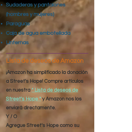
Sudaderas y pantalones
(hombres y mujeres)
Paraguas
Caja de agua embotellada
Linternas
Lista de deseos de Amazon
¡Amazon ha simplificado la donación
a Street's Hope! Compre artículos
en nuestra
* Lista de deseos de
Street's Hope *
y Amazon nos los
enviará directamente.
Y / O
Agregue Street's Hope como su