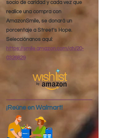
socio de caridad y cada vez que
realice una compra con
AmazonSmile, se donará un
porcentaje a Street's Hope.
Selecciónanos aquí:
https://smile.amazon.com/ch/20-
0326829
¡Reúne en Walmart!