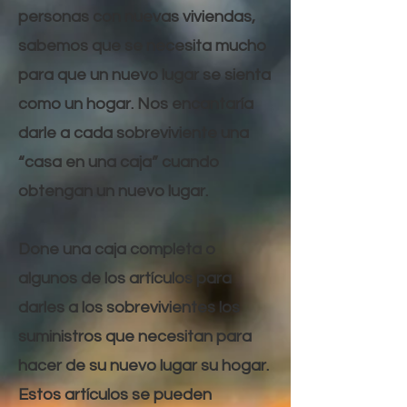
personas con nuevas viviendas,
sabemos que se necesita mucho
para que un nuevo lugar se sienta
como un hogar. Nos encantaría
darle a cada sobreviviente una
“casa en una caja” cuando
obtengan un nuevo lugar.
Done una caja completa o
algunos de los artículos para
darles a los sobrevivientes los
suministros que necesitan para
hacer de su nuevo lugar su hogar.
Estos artículos se pueden