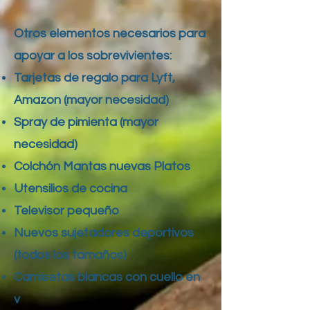
Otros elementos necesarios para
apoyar a los sobrevivientes:
Tarjetas de regalo para Lyft,
Amazon (mayor necesidad)
Spray de pimienta (mayor
necesidad)
Colchón Mantas nuevas Platos
Utensilios de cocina
Televisor pequeño
Nuevos sujetadores deportivos
(todos los tamaños)
Camisetas blancas con cuello en
v