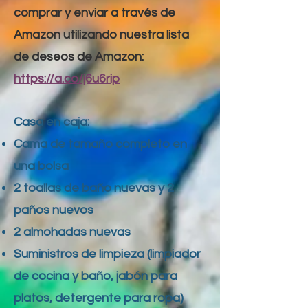
comprar y enviar a través de
Amazon utilizando nuestra lista
de deseos de Amazon:
https://a.co/j6u6rip
Casa en caja:
Cama de tamaño completo en
una bolsa
2 toallas de baño nuevas y 2
paños nuevos
2 almohadas nuevas
Suministros de limpieza (limpiador
de cocina y baño, jabón para
platos, detergente para ropa)