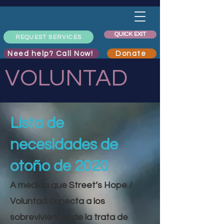
QUICK EXIT
REQUEST SERVICES
Need help? Call Now!
Donate
VOLUNTAD
Lista de
necesidades de
otoño de 2020
A medida que Street’s Hope /
Voluntad conecta a los
sobrevivientes de la trata de