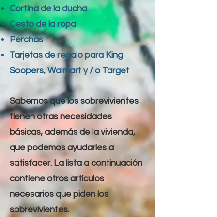
Cortina de la ducha
Cesto de la ropa
Perchas
Tarjetas de regalo para King
Soopers, Walmart y / o Target
Sabemos que los sobrevivientes
tienen otras necesidades
básicas, además de la vivienda,
que podemos ayudarles a
satisfacer. La lista a continuación
contiene otros artículos
necesarios que piden los
sobrevivientes.