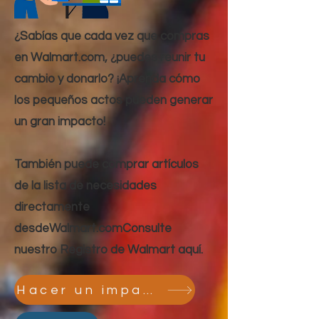
¿Sabías que cada vez que compras
en
Walmart.com
, ¿puedes reunir tu
cambio y donarlo? ¡Aprenda cómo
los pequeños actos pueden generar
un gran impacto!
También puede comprar artículos
de la lista de necesidades
directamente
desde
Walmart.com
Consulte
nuestro Registro de Walmart aquí.
Hacer un impacto