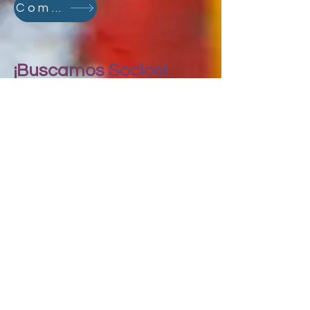
Comercio
¡Buscamos Socios!
¿Tiene conexiones con:
Empresa de mudanzas
Empresa de colchones
Nueva Electrónica (computadoras,
laptops, otros dispositivos)
Informacion
de
Contacto