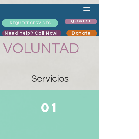
QUICK EXIT
REQUEST SERVICES
Need help? Call Now!
Donate
VOLUNTAD
Servicios
01