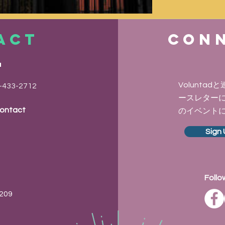
ACT
Conn
S
Volunt
-433-2712
ースレター
Contact
のイベント
Sign 
Follo
0209