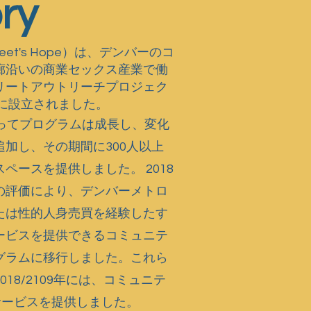
ry
treet's Hope）は、デンバーのコ
ョンとビ
廊沿いの商業セックス産業で働
リートアウトリーチプロジェク
年に設立されました。
たってプログラムは成長し、変化
加し、その期間に300人以上
ペースを提供しました。 2018
の評価により、デンバーメトロ
たは性的人身売買を経験したす
ービスを提供できるコミュニテ
グラムに移行しました。これら
18/2109年には、コミュニテ
サービスを提供しました。