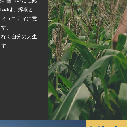
報に基づいた証拠
tadは、搾取と
コミュニティに意
ます。
となく自分の人生
ます。