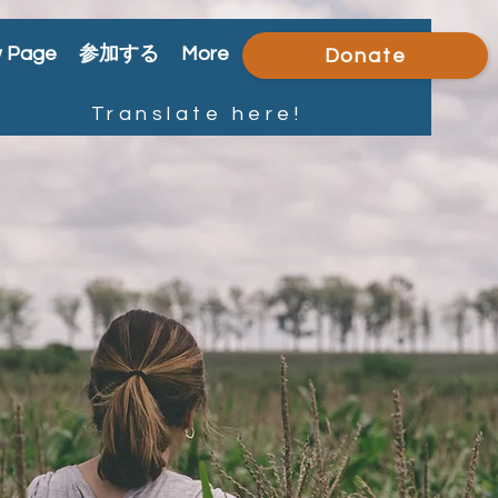
 Page
参加する
More
Donate
Translate here!