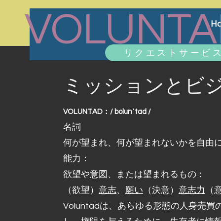
VOLUNTA
H
リクエストサービ
ミッションとビ
VOLUNTAD：/ bolunˈtad /
名詞
何が望まれ、何が望まれないかを自由
能力：
欲望や意図、または望まれるもの：
（欲望）
意志
、
願い
（決意）
意志力
（
Voluntadは、あらゆる形態の人身売