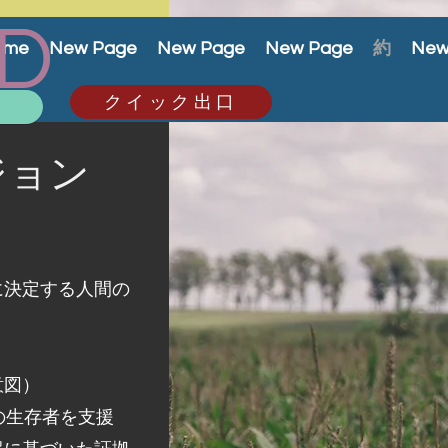
D
ome
New Page
New Page
New Page
約
New
クイック出口
ス
ジョン
に決定する人間の
意図）
買の生存者を支援