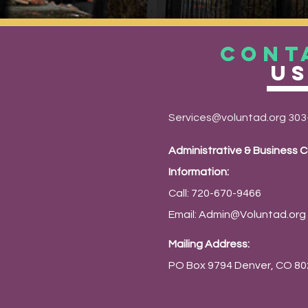
CONT
U
Services@voluntad.org
303
Administrative & Business 
Information:
Call: 720-670-9466
Email:
Admin@Voluntad.org
Mailing Address:
PO Box 9794 Denver, CO 8