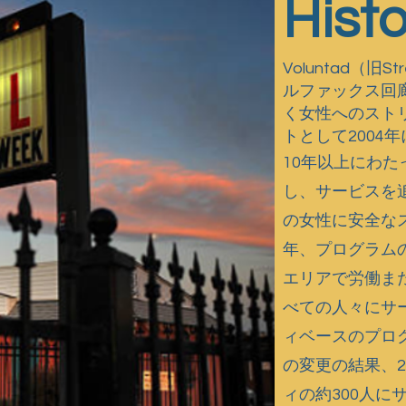
Histo
Voluntad（旧S
ミッシ
ルファックス回
く女性へのスト
ジョン
トとして2004
10年以上にわ
し、サービスを追
の女性に安全なス
年、プログラム
エリアで労働ま
べての人々にサ
ィベースのプロ
の変更の結果、20
ィの約300人に